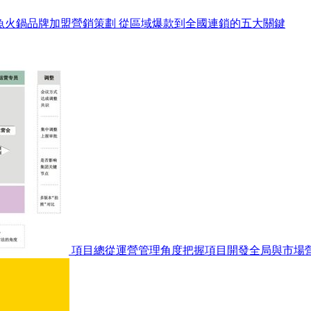
魚火鍋品牌加盟營銷策劃 從區域爆款到全國連鎖的五大關鍵
項目總從運營管理角度把握項目開發全局與市場