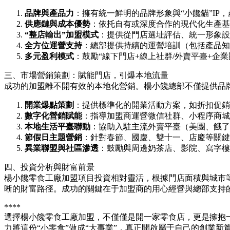
品牌與產品力
：擁有統一鮮明的品牌形象與“小饞貓”I
供應鏈與成本優勢
：依托自有或深度合作的現代化生產基
“整店輸出”加盟模式
：提供從門店選址評估、統一形象設
全方位運營支持
：總部提供持續的運營培訓（包括產品知
多元盈利模式
：鼓勵“線下門店+線上社群/外賣平臺+
三、市場營銷策劃：賦能門店，引爆本地流量
成功的加盟離不開有效的本地化營銷。楊小饞總部不僅提供品牌
開業爆點策劃
：提供標準化的開業活動方案，如折扣促銷
數字化營銷賦能
：指導加盟商運營微信社群、小程序商城
本地生活平臺聯動
：協助入駐主流外賣平臺（美團、餓了
節假日主題營銷
：針對春節、國慶、雙十一、店慶等關鍵
異業聯盟與社區滲透
：鼓勵與周邊奶茶店、影院、寫字樓
四、投資分析與財富前景
楊小饞零食工廠加盟項目投資相對靈活，根據門店面積與城市
晰的財富路徑。成功的關鍵在于加盟商的用心經營與總部支持
****
選擇楊小饞零食工廠加盟，不僅僅是開一家零食店，更是擁抱
力將這份“小零食”做成“大事業”，真正開啟屬于自己的創業