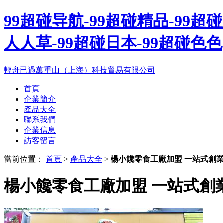
99超碰导航-99超碰精品-99超
人人草-99超碰日本-99超碰色色
輕舟已過萬重山（上海）科技貿易有限公司
首頁
企業簡介
產品大全
聯系我們
企業信息
訪客留言
當前位置：
首頁
>
產品大全
>
楊小饞零食工廠加盟 一站式創
楊小饞零食工廠加盟 一站式創