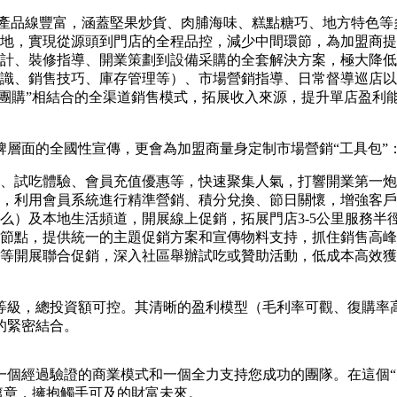
P，產品線豐富，涵蓋堅果炒貨、肉脯海味、糕點糖巧、地方特色
地，實現從源頭到門店的全程品控，減少中間環節，為加盟商提
計、裝修指導、開業策劃到設備采購的全套解決方案，極大降低
識、銷售技巧、庫存管理等）、市場營銷指導、日常督導巡店以
企業團購”相結合的全渠道銷售模式，拓展收入來源，提升單店盈利
層面的全國性宣傳，更會為加盟商量身定制市場營銷“工具包”
、試吃體驗、會員充值優惠等，快速聚集人氣，打響開業第一炮
，利用會員系統進行精準營銷、積分兌換、節日關懷，增強客戶
么）及本地生活頻道，開展線上促銷，拓展門店3-5公里服務半
節點，提供統一的主題促銷方案和宣傳物料支持，抓住銷售高峰
等開展聯合促銷，深入社區舉辦試吃或贊助活動，低成本高效獲
等級，總投資額可控。其清晰的盈利模型（毛利率可觀、復購率
的緊密結合。
一個經過驗證的商業模式和一個全力支持您成功的團隊。在這個“
新篇章，擁抱觸手可及的財富未來。