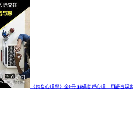
《銷售心理學》全6冊 解碼客戶心理，用語言驅