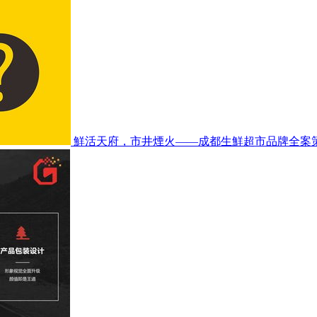
鮮活天府，市井煙火——成都生鮮超市品牌全案